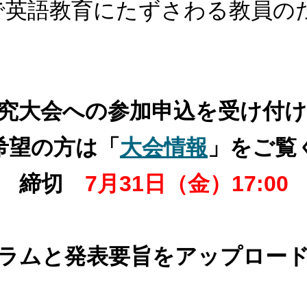
で英語教育にたずさわる教員の
研究大会
への参加申込を受け付
希望の方は「
大会情報
」をご覧
締切
7
月31日（
金
）
17
:
00
ラムと発表要旨をアップロー