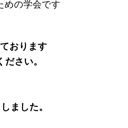
ための学会です
けております
ください。
ドしました。